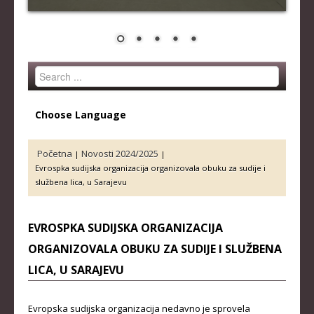
STRUČNI ŠTAB REPREZENTACIJE
MUŠKA SENIORSKA REPREZENTACIJA
ŽENSKA SENIORSKA REPREZENTACIJA
Search
MUŠKA JUNIORSKA REPREZENTACIJA
...
ŽENSKA JUNIORSKA REPREZENTACIJA
Choose Language
MUŠKA KADETSKA REPREZENTACIJA
ŽENSKA KADETSKA REPREZENTACIJA
Početna
Novosti 2024/2025
|
|
Evrospka sudijska organizacija organizovala obuku za sudije i
RANG LISTE
službena lica, u Sarajevu
SENIORI
EVROSPKA SUDIJSKA ORGANIZACIJA
SENIORKE
ORGANIZOVALA OBUKU ZA SUDIJE I SLUŽBENA
JUNIORI
LICA, U SARAJEVU
JUNIORKE
Evropska sudijska organizacija nedavno je sprovela
KADETI