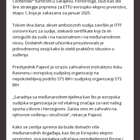
Contender“ turnirom u Sarajevu. Pored toga, služi kao dio
šire strategije priprema za ETTU evrospko ekipno prvenstvo,
KLUBOVI
etapu 1, koja je zakazana za januar 2025.
KONTAKT
Tokom dva dana, deset ambicioznih sudija završilo je ITTF
osnovni kurs za sudije, stekavši sertifikate koji će im
LINKOVI
omogućiti da sude i na nacionalnom i na međunarodnom
nivou. Dodatnih deset učesnika prisustvovalo je
jednodnevnoj sesiji kako bi stekli praktično iskustvo u
suđenju.
Predsjednik Pajević je izrazio zahvalnost instruktoru Asku
Rasinenu i evropskoj sudijskoj organizaciji na
nepokolebljivoj podršci STS BIH i sudijskoj organizaciji STS
BIH.
„Saradnja sa međunarodnim tijelima kao što je evropska
sudijska organizacija je od vitalnog značaja za rast našeg
sporta u Bosni i Hercegovini. Zaista smo im zahvalni na
njihovom vođenju i stručnosti“, rekao je Pajević.
Kako se zemlja sprema da bude domaćin više
međunarodnih događaja, kao što je Evropsko ekipno
prvenstvo, ova inicijativa odražava opredijeljenost Bosne i