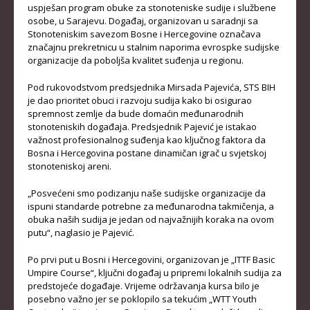
uspješan program obuke za stonoteniske sudije i službene
KADETKINJE
osobe, u Sarajevu. Događaj, organizovan u saradnji sa
Stonoteniskim savezom Bosne i Hercegovine označava
MLAĐI KADETI
značajnu prekretnicu u stalnim naporima evrospke sudijske
organizacije da poboljša kvalitet suđenja u regionu.
MLAĐE KADETKINJE
Pod rukovodstvom predsjednika Mirsada Pajevića, STS BIH
NAJMLAĐI KADETI
je dao prioritet obuci i razvoju sudija kako bi osigurao
spremnost zemlje da bude domaćin međunarodnih
NAJMLAĐE KADETKINJE
stonoteniskih događaja. Predsjednik Pajević je istakao
važnost profesionalnog suđenja kao ključnog faktora da
DOKUMENTI
Bosna i Hercegovina postane dinamičan igrač u svjetskoj
stonoteniskoj areni.
KALENDARI I RASPOREDI
„Posvećeni smo podizanju naše sudijske organizacije da
BILTENI TAKMIČENJA
ispuni standarde potrebne za međunarodna takmičenja, a
obuka naših sudija je jedan od najvažnijih koraka na ovom
PRAVILNICI
putu“, naglasio je Pajević.
OBRASCI
Po prvi put u Bosni i Hercegovini, organizovan je „ITTF Basic
Umpire Course“, ključni događaj u pripremi lokalnih sudija za
OPŠTI DOKUMENTI
predstojeće događaje. Vrijeme održavanja kursa bilo je
IZVJEŠTAJI I ZAPISNICI
posebno važno jer se poklopilo sa tekućim „WTT Youth