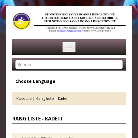
Search
HOME
...
SAVEZ
Choose Language
ISTORIJA
Početna
Rang liste
|
|
Kadeti
ORGANI SAVEZA
OSNOVNI PODACI
RANG LISTE - KADETI
REPREZENTACIJA