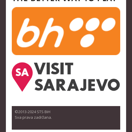
©2013-2024 STS BiH
Sva prava zadržana.