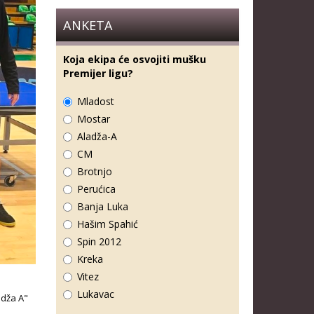
ANKETA
Koja ekipa će osvojiti mušku
Premijer ligu?
Mladost
Mostar
Aladža-A
CM
Brotnjo
Perućica
Banja Luka
Hašim Spahić
Spin 2012
Kreka
Vitez
Lukavac
adža A"