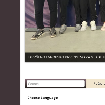
ZAVRŠENO EVROPSKO PRVENSTVO ZA MLADE 
Search
Početn
...
Choose Language