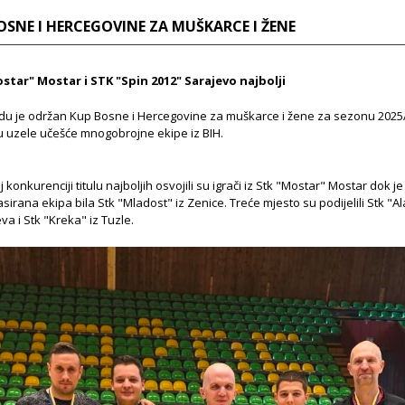
OSNE I HERCEGOVINE ZA MUŠKARCE I ŽENE
star" Mostar i STK "Spin 2012" Sarajevo najbolji
du je održan Kup Bosne i Hercegovine za muškarce i žene za sezonu 2025
 uzele učešće mnogobrojne ekipe iz BIH.
 konkurenciji titulu najboljih osvojili su igrači iz Stk "Mostar" Mostar dok je
sirana ekipa bila Stk "Mladost" iz Zenice. Treće mjesto su podijelili Stk "A
va i Stk "Kreka" iz Tuzle.