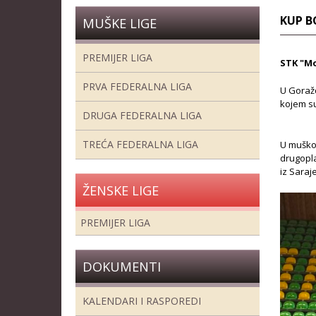
KUP B
MUŠKE LIGE
PREMIJER LIGA
STK "Mo
PRVA FEDERALNA LIGA
U Goraž
kojem su
DRUGA FEDERALNA LIGA
TREĆA FEDERALNA LIGA
U muškoj
drugopla
iz Saraje
ŽENSKE LIGE
PREMIJER LIGA
DOKUMENTI
KALENDARI I RASPOREDI