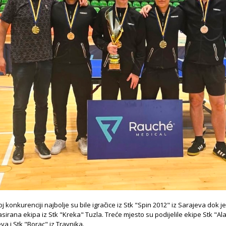
j konkurenciji najbolje su bile igračice iz Stk "Spin 2012" iz Sarajeva dok je
sirana ekipa iz Stk "Kreka" Tuzla. Treće mjesto su podijelile ekipe Stk "Al
eva i Stk "Borac" iz Travnika.