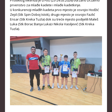
Proteklog vikenda je u Foči (23-24.05.2026) održano Državno
prvenstvo za mlađe kadete i mlađe kadetkinje.
KADETKINJE
U konkurenciji mlađih kadeta prvo mjesto je osvojio Hodžić
Zejd (Stk Spin Doboj Istok), drugo mjesto je osvojio Fazlić
MLAĐI KADETI
Ensar (Stk Kreka Tuzla) dok su treće mjesto podijelili Maleš
Luka (Stk Borac Banja Luka) i Nikola Vasiljević (Stk Kreka
MLAĐE KADETKINJE
Tuzla).
NAJMLAĐI KADETI
NAJMLAĐE KADETKINJE
DOKUMENTI
KALENDARI I RASPOREDI
BILTENI TAKMIČENJA
PRAVILNICI
OBRASCI
OPŠTI DOKUMENTI
IZVJEŠTAJI I ZAPISNICI