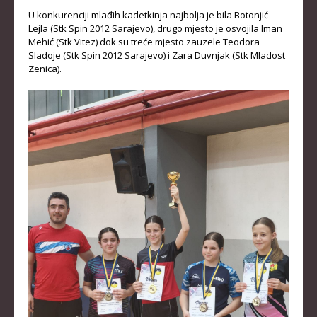
U konkurenciji mlađih kadetkinja najbolja je bila Botonjić
KLUBOVI
Lejla (Stk Spin 2012 Sarajevo), drugo mjesto je osvojila Iman
Mehić (Stk Vitez) dok su treće mjesto zauzele Teodora
KONTAKT
Sladoje (Stk Spin 2012 Sarajevo) i Zara Duvnjak (Stk Mladost
Zenica).
LINKOVI