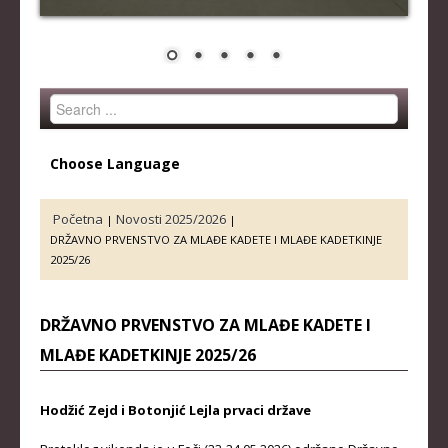
STRUČNI ŠTAB REPREZENTACIJE
MUŠKA SENIORSKA REPREZENTACIJA
ŽENSKA SENIORSKA REPREZENTACIJA
Search
MUŠKA JUNIORSKA REPREZENTACIJA
...
ŽENSKA JUNIORSKA REPREZENTACIJA
Choose Language
MUŠKA KADETSKA REPREZENTACIJA
ŽENSKA KADETSKA REPREZENTACIJA
Početna
Novosti 2025/2026
|
|
DRŽAVNO PRVENSTVO ZA MLAĐE KADETE I MLAĐE KADETKINJE
RANG LISTE
2025/26
SENIORI
DRŽAVNO PRVENSTVO ZA MLAĐE KADETE I
SENIORKE
MLAĐE KADETKINJE 2025/26
JUNIORI
JUNIORKE
Hodžić Zejd i Botonjić Lejla prvaci države
KADETI