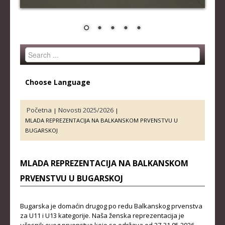
STRUČNI ŠTAB REPREZENTACIJE
MUŠKA SENIORSKA REPREZENTACIJA
ŽENSKA SENIORSKA REPREZENTACIJA
Search
MUŠKA JUNIORSKA REPREZENTACIJA
...
ŽENSKA JUNIORSKA REPREZENTACIJA
Choose Language
MUŠKA KADETSKA REPREZENTACIJA
ŽENSKA KADETSKA REPREZENTACIJA
Početna
Novosti 2025/2026
|
|
MLADA REPREZENTACIJA NA BALKANSKOM PRVENSTVU U
RANG LISTE
BUGARSKOJ
SENIORI
MLADA REPREZENTACIJA NA BALKANSKOM
SENIORKE
PRVENSTVU U BUGARSKOJ
JUNIORI
JUNIORKE
Bugarska je domaćin drugog po redu Balkanskog prvenstva
za U11 i U13 kategorije. Naša ženska reprezentacija je
KADETI