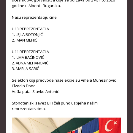
učesnik ovog prvenstva koje se održava od 27-31.05.2026
godine u Albeni - Bugarska.
KADETKINJE
Našu reprezentaciju čine:
MLAĐI KADETI
U13 REPREZENTACIJA
MLAĐE KADETKINJE
1. LEJLA BOTONJIĆ
NAJMLAĐI KADETI
2. IMAN MEHIĆ
NAJMLAĐE KADETKINJE
U11 REPREZENTACIJA
1. ILMA BAĆINOVIĆ
DOKUMENTI
2. ADNA MEHANOVIĆ
3. MARIJA SARIĆ
KALENDARI I RASPOREDI
Selektori koji predvode naše ekipe su Amela Munezinović i
Elvedin Đono.
BILTENI TAKMIČENJA
Vođa puta: Slavko Antonić
PRAVILNICI
Stonoteniski savez BIH želi puno uspjeha našim
OBRASCI
reprezentativcima.
OPŠTI DOKUMENTI
IZVJEŠTAJI I ZAPISNICI