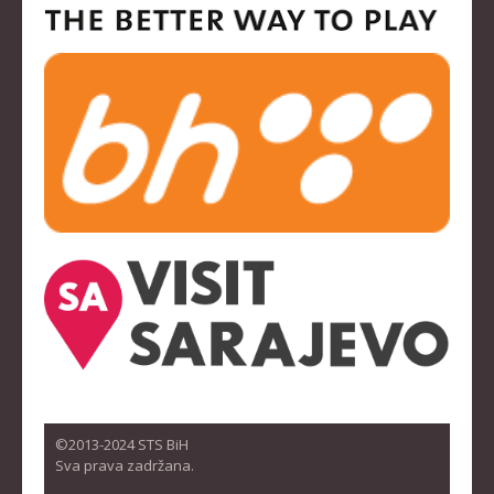
©2013-2024 STS BiH
Sva prava zadržana.