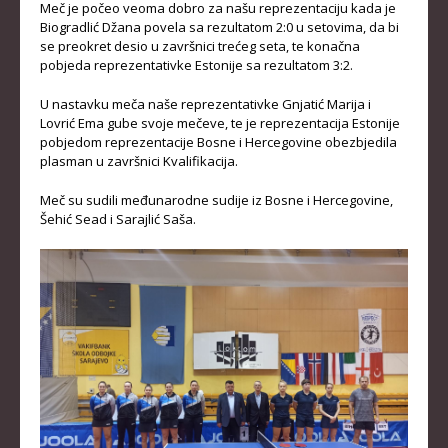
Meč je počeo veoma dobro za našu reprezentaciju kada je
Biogradlić Džana povela sa rezultatom 2:0 u setovima, da bi
KADETKINJE
se preokret desio u završnici trećeg seta, te konačna
MLAĐI KADETI
pobjeda reprezentativke Estonije sa rezultatom 3:2.
MLAĐE KADETKINJE
U nastavku meča naše reprezentativke Gnjatić Marija i
Lovrić Ema gube svoje mečeve, te je reprezentacija Estonije
NAJMLAĐI KADETI
pobjedom reprezentacije Bosne i Hercegovine obezbjedila
plasman u završnici Kvalifikacija.
NAJMLAĐE KADETKINJE
Meč su sudili međunarodne sudije iz Bosne i Hercegovine,
DOKUMENTI
Šehić Sead i Sarajlić Saša.
KALENDARI I RASPOREDI
BILTENI TAKMIČENJA
PRAVILNICI
OBRASCI
OPŠTI DOKUMENTI
IZVJEŠTAJI I ZAPISNICI