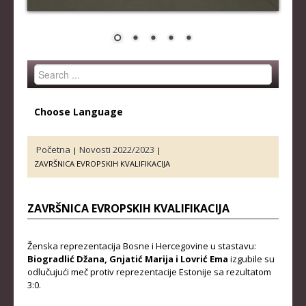
STRUČNI ŠTAB REPREZENTACIJE
MUŠKA SENIORSKA REPREZENTACIJA
ŽENSKA SENIORSKA REPREZENTACIJA
Search
MUŠKA JUNIORSKA REPREZENTACIJA
...
ŽENSKA JUNIORSKA REPREZENTACIJA
Choose Language
MUŠKA KADETSKA REPREZENTACIJA
ŽENSKA KADETSKA REPREZENTACIJA
Početna
Novosti 2022/2023
|
|
ZAVRŠNICA EVROPSKIH KVALIFIKACIJA
RANG LISTE
SENIORI
ZAVRŠNICA EVROPSKIH KVALIFIKACIJA
SENIORKE
Ženska reprezentacija Bosne i Hercegovine u stastavu:
JUNIORI
Biogradlić Džana, Gnjatić Marija i Lovrić Ema
izgubile su
odlučujući meč protiv reprezentacije Estonije sa rezultatom
JUNIORKE
3:0.
KADETI