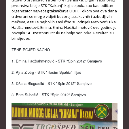
državno prvenstvo za Seniore i Seniorke. Organizator ovog
prvenstva bio je STK "Kakanj" koji se pokazao kao odličan
KADETKINJE
organizator najvećeg takmičenja u BiH. Tokom ova dva dana
u dvorani se moglo vidjeti bezbroj atraktivnih i uzbudljivih
MLAĐI KADETI
mečeva, a titule najboljih zaslužno su odnijeli Matković Luka i
Hadžiahmetović Emina. Emina Hadžiahmetović ove godine je
MLAĐE KADETKINJE
osvojila 14. uzastopnu titulu najbolje seniorke. Rezultati su
bili sljedeći:
NAJMLAĐI KADETI
NAJMLAĐE KADETKINJE
ŽENE POJEDINAČNO
DOKUMENTI
1. Emina Hadžiahmetović - STK "Spin 2012" Sarajevo
2. Ajna Zlotrg - STK "Hašim Spahić" Ilijaš
KALENDARI I RASPOREDI
3. Džana Biogradlić - STK "Spin 2012" Sarajevo
BILTENI TAKMIČENJA
PRAVILNICI
3. Enra Subašić - STK "Spin 2012" Sarajevo
OBRASCI
OPŠTI DOKUMENTI
IZVJEŠTAJI I ZAPISNICI