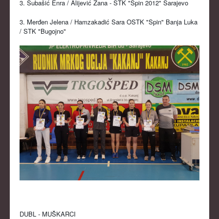
3. Subašić Enra / Alijević Zana - STK "Spin 2012" Sarajevo
3. Merđen Jelena / Hamzakadić Sara OSTK "Spin" Banja Luka
/ STK "Bugojno"
DUBL - MUŠKARCI