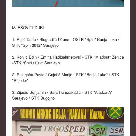
MJEŠOVITI DUBL
1. Pejić Dario / Biogradlić Džana - OSTK "Spin" Banja Luka /
STK "Spin 2012" Sarajevo
2. Konjić Edin / Emina Hadžiahmetović - STK "Mladost" Zenica
/STK "Spin 2012" Sarajevo
3. Puzigača Pavle / Gnjatić Marija - STK "Banja Luka" / STK
"Prijedor"
3. Zijadić Benjamin / Sara Hamzakadić - STK "Aladža-A"
Sarajevo / STK Bugojno