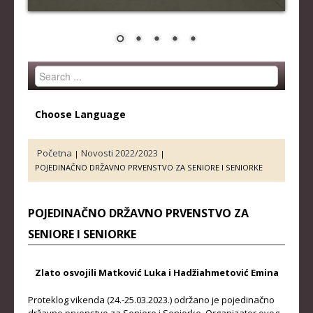
STRUČNI ŠTAB REPREZENTACIJE
MUŠKA SENIORSKA REPREZENTACIJA
ŽENSKA SENIORSKA REPREZENTACIJA
Search
MUŠKA JUNIORSKA REPREZENTACIJA
...
ŽENSKA JUNIORSKA REPREZENTACIJA
Choose Language
MUŠKA KADETSKA REPREZENTACIJA
ŽENSKA KADETSKA REPREZENTACIJA
Početna
Novosti 2022/2023
|
|
POJEDINAČNO DRŽAVNO PRVENSTVO ZA SENIORE I SENIORKE
RANG LISTE
SENIORI
POJEDINAČNO DRŽAVNO PRVENSTVO ZA
SENIORE I SENIORKE
SENIORKE
JUNIORI
Zlato osvojili Matković Luka i Hadžiahmetović Emina
JUNIORKE
Proteklog vikenda (24.-25.03.2023.) održano je pojedinačno
KADETI