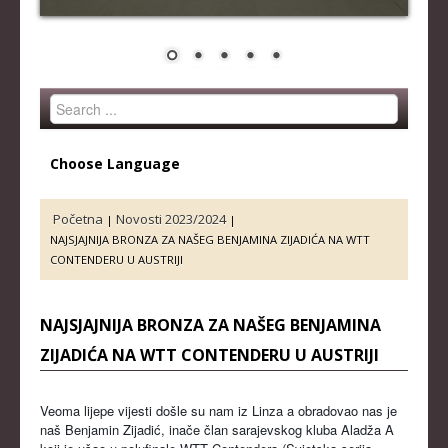
STRUČNI ŠTAB REPREZENTACIJE
MUŠKA SENIORSKA REPREZENTACIJA
ŽENSKA SENIORSKA REPREZENTACIJA
Search
MUŠKA JUNIORSKA REPREZENTACIJA
...
ŽENSKA JUNIORSKA REPREZENTACIJA
Choose Language
MUŠKA KADETSKA REPREZENTACIJA
ŽENSKA KADETSKA REPREZENTACIJA
Početna
Novosti 2023/2024
|
|
NAJSJAJNIJA BRONZA ZA NAŠEG BENJAMINA ZIJADIĆA NA WTT
RANG LISTE
CONTENDERU U AUSTRIJI
SENIORI
NAJSJAJNIJA BRONZA ZA NAŠEG BENJAMINA
SENIORKE
ZIJADIĆA NA WTT CONTENDERU U AUSTRIJI
JUNIORI
JUNIORKE
Veoma lijepe vijesti došle su nam iz Linza a obradovao nas je
naš Benjamin Zijadić, inače član sarajevskog kluba Aladža A
KADETI