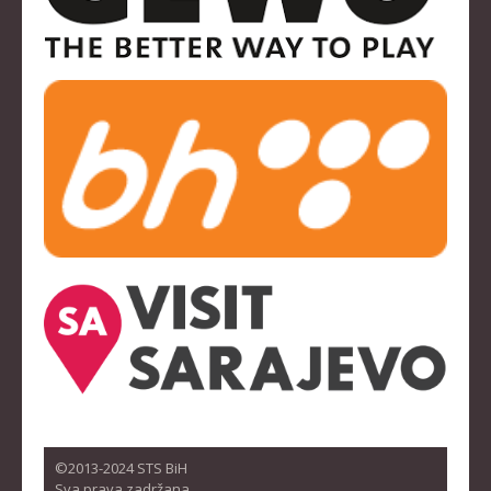
©2013-2024 STS BiH
Sva prava zadržana.