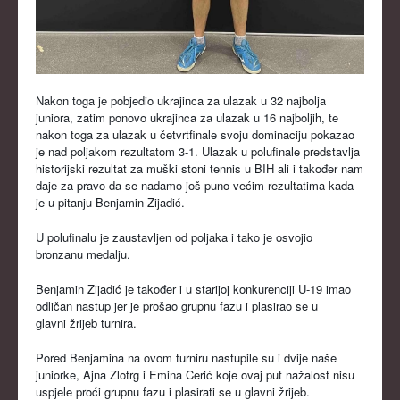
KLUBOVI
KONTAKT
LINKOVI
Nakon toga je pobjedio ukrajinca za ulazak u 32 najbolja
juniora, zatim ponovo ukrajinca za ulazak u 16 najboljih, te
nakon toga za ulazak u četvrtfinale svoju dominaciju pokazao
je nad poljakom rezultatom 3-1. Ulazak u polufinale predstavlja
historijski rezultat za muški stoni tennis u BIH ali i također nam
daje za pravo da se nadamo još puno većim rezultatima kada
je u pitanju Benjamin Zijadić.
U polufinalu je zaustavljen od poljaka i tako je osvojio
bronzanu medalju.
Benjamin Zijadić je također i u starijoj konkurenciji U-19 imao
odličan nastup jer je prošao grupnu fazu i plasirao se u
glavni žrijeb turnira.
Pored Benjamina na ovom turniru nastupile su i dvije naše
juniorke, Ajna Zlotrg i Emina Cerić koje ovaj put nažalost nisu
uspjele proći grupnu fazu i plasirati se u glavni žrijeb.