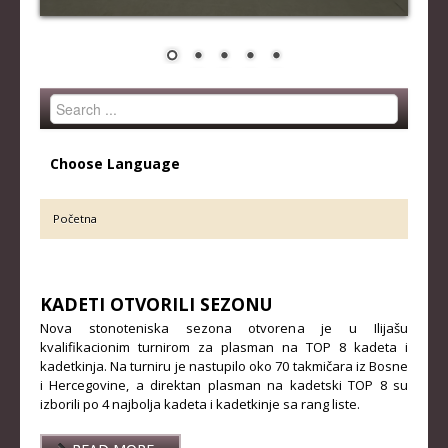
STRUČNI ŠTAB REPREZENTACIJE
MUŠKA SENIORSKA REPREZENTACIJA
ŽENSKA SENIORSKA REPREZENTACIJA
Search
MUŠKA JUNIORSKA REPREZENTACIJA
...
ŽENSKA JUNIORSKA REPREZENTACIJA
Choose Language
MUŠKA KADETSKA REPREZENTACIJA
ŽENSKA KADETSKA REPREZENTACIJA
Početna
RANG LISTE
KADETI OTVORILI SEZONU
SENIORI
Nova stonoteniska sezona otvorena je u Ilijašu
SENIORKE
kvalifikacionim turnirom za plasman na TOP 8 kadeta i
kadetkinja. Na turniru je nastupilo oko 70 takmičara iz Bosne
JUNIORI
i Hercegovine, a direktan plasman na kadetski TOP 8 su
izborili po 4 najbolja kadeta i kadetkinje sa rang liste.
JUNIORKE
KADETI