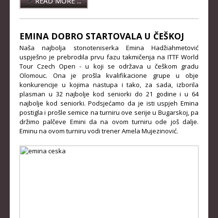
READ MORE ...
KADETKINJE
MLAĐI KADETI
EMINA DOBRO STARTOVALA U ČEŠKOJ
Naša najbolja stonoteniserka Emina Hadžiahmetović
MLAĐE KADETKINJE
uspješno je prebrodila prvu fazu takmičenja na ITTF World
NAJMLAĐI KADETI
Tour Czech Open - u koji se održava u češkom gradu
Olomouc. Ona je prošla kvalifikacione grupe u obje
NAJMLAĐE KADETKINJE
konkurencije u kojima nastupa i tako, za sada, izborila
plasman u 32 najbolje kod seniorki do 21 godine i u 64
DOKUMENTI
najbolje kod seniorki. Podsjećamo da je isti uspjeh Emina
postigla i prošle semice na turniru ove serije u Bugarskoj, pa
držimo palčeve Emini da na ovom turniru ode još dalje.
KALENDARI I RASPOREDI
Eminu na ovom turniru vodi trener Amela Mujezinović.
BILTENI TAKMIČENJA
PRAVILNICI
OBRASCI
OPŠTI DOKUMENTI
IZVJEŠTAJI I ZAPISNICI