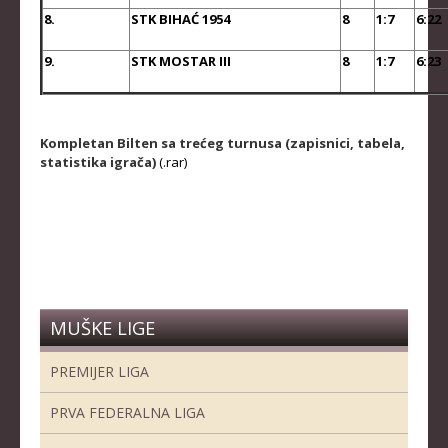
8.
STK BIHAĆ 1954
8
1:7
6:22
9.
STK MOSTAR III
8
1:7
6:23
Kompletan Bilten sa trećeg turnusa (zapisnici, tabela,
statistika igrača)
(.rar)
MUŠKE LIGE
PREMIJER LIGA
PRVA FEDERALNA LIGA