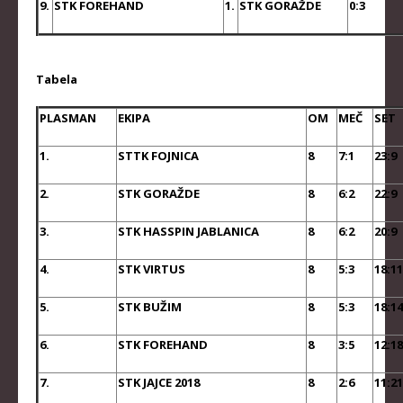
9.
STK FOREHAND
1.
STK GORAŽDE
0:3
KLUBOVI
KONTAKT
Tabela
LINKOVI
PLASMAN
EKIPA
OM
MEČ
SET
1.
STTK FOJNICA
8
7:1
23:9
2.
STK GORAŽDE
8
6:2
22:9
3.
STK HASSPIN JABLANICA
8
6:2
20:9
4.
STK VIRTUS
8
5:3
18:11
5.
STK BUŽIM
8
5:3
18:14
6.
STK FOREHAND
8
3:5
12:18
7.
STK JAJCE 2018
8
2:6
11:21