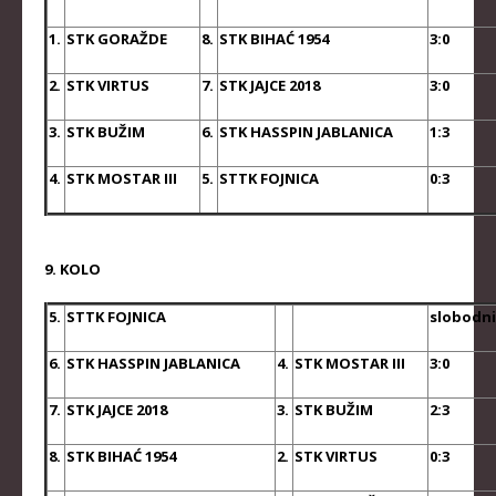
KADETKINJE
1.
STK GORAŽDE
8.
STK BIHAĆ 1954
3:0
MLAĐI KADETI
2.
STK VIRTUS
7.
STK JAJCE 2018
3:0
MLAĐE KADETKINJE
3.
STK BUŽIM
6.
STK HASSPIN JABLANICA
1:3
NAJMLAĐI KADETI
4.
STK MOSTAR III
5.
STTK FOJNICA
0:3
NAJMLAĐE KADETKINJE
DOKUMENTI
9. KOLO
KALENDARI I RASPOREDI
5.
STTK FOJNICA
slobodni
BILTENI TAKMIČENJA
PRAVILNICI
6.
STK HASSPIN JABLANICA
4.
STK MOSTAR III
3:0
OBRASCI
7.
STK JAJCE 2018
3.
STK BUŽIM
2:3
OPŠTI DOKUMENTI
8.
STK BIHAĆ 1954
2.
STK VIRTUS
0:3
IZVJEŠTAJI I ZAPISNICI