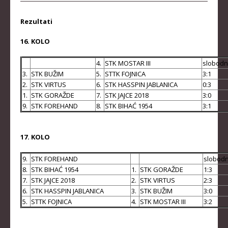
STRUČNI ŠTAB REPREZENTACIJE
MUŠKA SENIORSKA REPREZENTACIJA
Rezultati
ŽENSKA SENIORSKA REPREZENTACIJA
16. KOLO
MUŠKA JUNIORSKA REPREZENTACIJA
4.
STK MOSTAR III
slobodn
3.
STK BUŽIM
ŽENSKA JUNIORSKA REPREZENTACIJA
5.
STTK FOJNICA
3:1
2.
STK VIRTUS
6.
STK HASSPIN JABLANICA
0:3
MUŠKA KADETSKA REPREZENTACIJA
1.
STK GORAŽDE
7.
STK JAJCE 2018
3:0
9.
STK FOREHAND
8.
STK BIHAĆ 1954
3:1
ŽENSKA KADETSKA REPREZENTACIJA
RANG LISTE
17. KOLO
SENIORI
9.
STK FOREHAND
slobodn
8.
STK BIHAĆ 1954
1.
STK GORAŽDE
1:3
SENIORKE
7.
STK JAJCE 2018
2.
STK VIRTUS
2:3
JUNIORI
6.
STK HASSPIN JABLANICA
3.
STK BUŽIM
3:0
5.
STTK FOJNICA
4.
STK MOSTAR III
3:2
JUNIORKE
KADETI