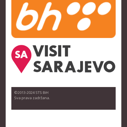
©2013-2024 STS BiH
Sva prava zadržana.