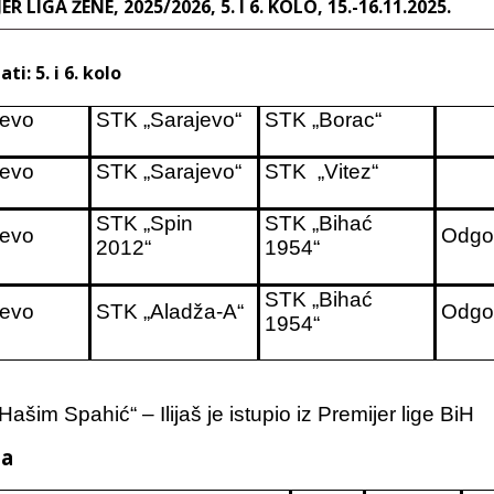
ER LIGA ŽENE, 2025/2026, 5. I 6. KOLO, 15.-16.11.2025.
ti: 5. i 6. kolo
jevo
STK „Sarajevo“
STK „Borac“
jevo
STK „Sarajevo“
STK „Vitez“
STK „Spin
STK „Bihać
jevo
Odgo
2012“
1954“
STK „Bihać
jevo
STK „Aladža-A“
Odgo
1954“
ašim Spahić“ – Ilijaš je istupio iz Premijer lige BiH
la