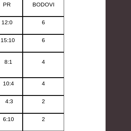
PR
BODOVI
12:0
6
15:10
6
8:1
4
10:4
4
4:3
2
6:10
2