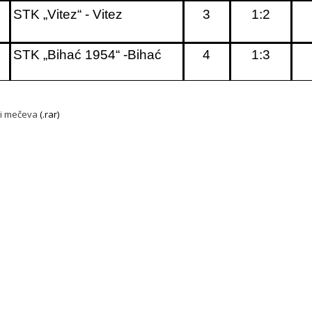
STK „Vitez“ - Vitez
3
1:2
STK „Bihać 1954“ -Bihać
4
1:3
ci mečeva
(.rar)