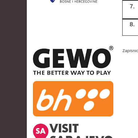
7.
8.
Zapisni