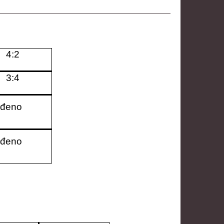
4:2
3:4
đeno
đeno