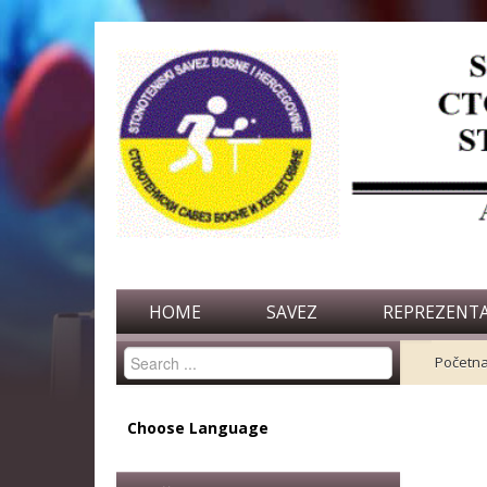
HOME
SAVEZ
REPREZENTA
Search
Početn
...
Choose Language