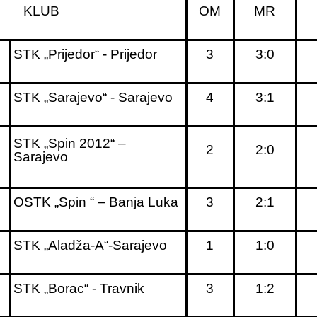
LUB
OM
MR
STK „Prijedor“ - Prijedor
3
3:0
STK „Sarajevo“ - Sarajevo
4
3:1
STK „Spin 2012“ –
2
2:0
Sarajevo
OSTK „Spin “ – Banja Luka
3
2:1
STK „Aladža-A“-Sarajevo
1
1:0
STK „Borac“ - Travnik
3
1:2