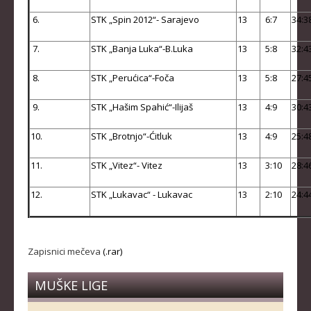
KLUBOVI
6.
STK „Spin 2012“- Sarajevo
13
6:7
34:3
KONTAKT
7.
STK „Banja Luka“-B.Luka
13
5:8
32:4
LINKOVI
8.
STK „Perućica“-Foča
13
5:8
27:4
9.
STK „Hašim Spahić“-Ilijaš
13
4:9
30:4
10.
STK „Brotnjo“-Ćitluk
13
4:9
25:4
11.
STK „Vitez“- Vitez
13
3:10
28:4
12.
STK „Lukavac“ - Lukavac
13
2:10
24:4
Zapisnici mečeva
(.rar)
MUŠKE LIGE