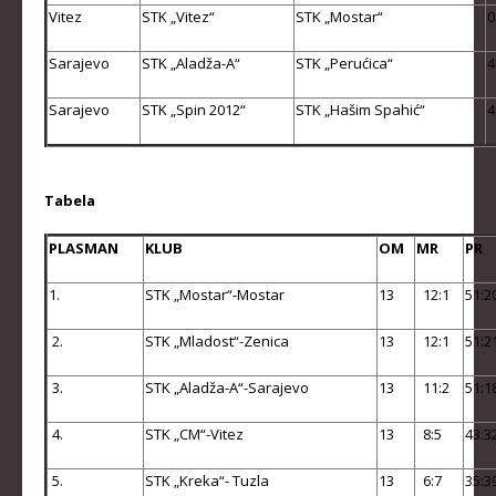
Vitez
STK „Vitez“
STK „Mostar“
0
KADETKINJE
Sarajevo
STK „Aladža-A“
STK „Perućica“
4
MLAĐI KADETI
Sarajevo
STK „Spin 2012“
MLAĐE KADETKINJE
STK „Hašim Spahić“
4
NAJMLAĐI KADETI
NAJMLAĐE KADETKINJE
Tabela
DOKUMENTI
PLASMAN
KLUB
OM
MR
PR
KALENDARI I RASPOREDI
1.
STK „Mostar“-Mostar
13
12:1
51:2
BILTENI TAKMIČENJA
2.
STK „Mladost“-Zenica
13
12:1
51:2
PRAVILNICI
3.
STK „Aladža-A“-Sarajevo
13
11:2
51:1
OBRASCI
4.
STK „CM“-Vitez
13
8:5
43:3
OPŠTI DOKUMENTI
IZVJEŠTAJI I ZAPISNICI
5.
STK „Kreka“- Tuzla
13
6:7
35:3