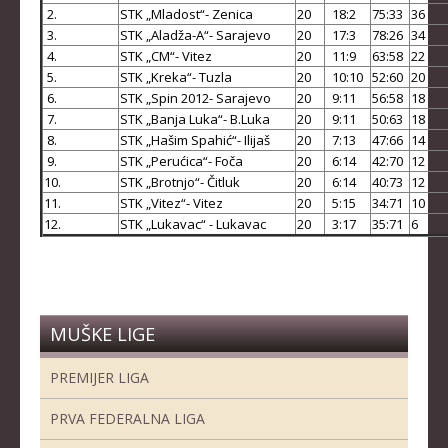
2.
STK „Mladost“- Zenica
20
18:2
75:33
36
KADETKINJE
3.
STK „Aladža-A“- Sarajevo
20
17:3
78:26
34
4.
STK „CM“- Vitez
20
11:9
63:58
22
MLAĐI KADETI
5.
STK „Kreka“- Tuzla
20
10:10
52:60
20
6.
STK „Spin 2012- Sarajevo
20
9:11
56:58
18
MLAĐE KADETKINJE
7.
STK „Banja Luka“- B.Luka
20
9:11
50:63
18
NAJMLAĐI KADETI
8.
STK „Hašim Spahić“- Ilijaš
20
7:13
47:66
14
9.
STK „Perućica“- Foča
20
6:14
42:70
12
NAJMLAĐE KADETKINJE
10.
STK „Brotnjo“- Čitluk
20
6:14
40:73
12
11.
STK „Vitez“- Vitez
20
5:15
34:71
1
DOKUMENTI
12.
STK „Lukavac“ - Lukavac
20
3:17
35:71
6
KALENDARI I RASPOREDI
BILTENI TAKMIČENJA
PRAVILNICI
MUŠKE LIGE
OBRASCI
PREMIJER LIGA
OPŠTI DOKUMENTI
PRVA FEDERALNA LIGA
IZVJEŠTAJI I ZAPISNICI