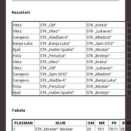
STRUČNI ŠTAB REPREZENTACIJE
MUŠKA SENIORSKA REPREZENTACIJA
Rezultati
ŽENSKA SENIORSKA REPREZENTACIJA
Vitez
STK „CM“
STK „Kreka“
4
Vitez
STK „Vitez“
STK „Lukavac“
3
MUŠKA JUNIORSKA REPREZENTACIJA
Sarajevo
STK „AladžaA-A“
STK „Mladost“
3
ŽENSKA JUNIORSKA REPREZENTACIJA
Banja Luka
STK „Banja Luka“
STK „Spin 2012“
4
Ilijaš
STK „Hašim Spahić“
STK „Mostar“
0
MUŠKA KADETSKA REPREZENTACIJA
Foča
STK „Perućica“
STK „Brotnjo“
3
Vitez
STK „Vitez“
STK „Kreka“
3
ŽENSKA KADETSKA REPREZENTACIJA
Vitez
STK „CM“
STK „Lukavac“
4
Sarajevo
STK „Spin 2012“
STK „Mladost“
2
RANG LISTE
Sarajevo
STK „Aladža-A“
STK „Banja Luka“
4
Foča
STK „Perućica“
STK „Mostar“
0
SENIORI
Ilijaš
STK „Hašim Spahić“
STK „Brotnjo“
4
SENIORKE
JUNIORI
Tabela
JUNIORKE
PLASMAN
KLUB
OM
MR
PR
BOD
1.
STK „Mostar“- Mostar
20
19:1
79:11
38
KADETI